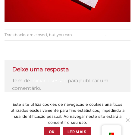
Trackbacks are closed, but you can
post a comment
.
←
Previous
Next
→
Deixe uma resposta
Tem de
iniciar a sessão
para publicar um
comentário.
Este site utiliza cookies de navegação e cookies analíticos
utilizados exclusivamente para fins estatísticos, impedindo a
sua identificação pessoal. Ao navegar neste site estará a
consentir o seu uso.
PRESS
POLÍTICA DE PRIVACIDADE
TERMOS & CONDIÇÕES
LIVRO DE RECLAMAÇÕES
OK
LER MAIS