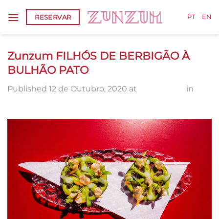
Skip
RESERVAR
to
PT
EN
content
Zunzum FILHÓS DE BERBIGÃO À
BULHÃO PATO
Published
12 de Outubro, 2020
at
2000 × 1336
in
Zunzum FILHÓS DE BERBIGÃO À BULHÃO PATO