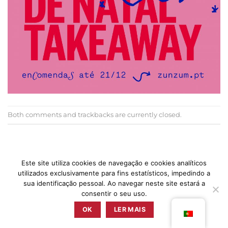
Both comments and trackbacks are currently closed.
←
Previous
Next
→
Este site utiliza cookies de navegação e cookies analíticos
utilizados exclusivamente para fins estatísticos, impedindo a
sua identificação pessoal. Ao navegar neste site estará a
consentir o seu uso.
PRESS
POLÍTICA DE PRIVACIDADE
TERMOS & CONDIÇÕES
LIVRO DE RECLAMAÇÕES
OK
LER MAIS
ZUNZUM 2025 © TODOS OS DIREITOS RESERVADOS BY
RETICÊNCIAS