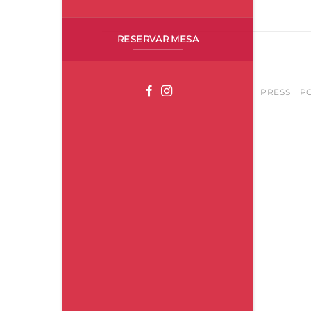
1_ecard_reveillon_zunzum
RESERVAR MESA
PRESS
PO