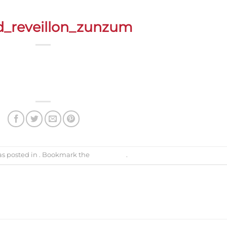
d_reveillon_zunzum
as posted in . Bookmark the
permalink
.