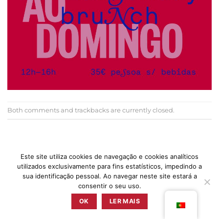
Both comments and trackbacks are currently closed.
←
Previous
Next
→
Este site utiliza cookies de navegação e cookies analíticos
utilizados exclusivamente para fins estatísticos, impedindo a
sua identificação pessoal. Ao navegar neste site estará a
consentir o seu uso.
PRESS
POLÍTICA DE PRIVACIDADE
TERMOS & CONDIÇÕES
LIVRO DE RECLAMAÇÕES
OK
LER MAIS
ZUNZUM 2025 © TODOS OS DIREITOS RESERVADOS BY
RETICÊNCIAS