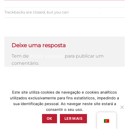
Trackbacks are closed, but you can
post a comment
.
←
Previous
Next
→
Deixe uma resposta
Tem de
iniciar a sessão
para publicar um
comentário.
Este site utiliza cookies de navegação e cookies analíticos
PRESS
POLÍTICA DE PRIVACIDADE
TERMOS & CONDIÇÕES
utilizados exclusivamente para fins estatísticos, impedindo a
LIVRO DE RECLAMAÇÕES
sua identificação pessoal. Ao navegar neste site estará a
consentir o seu uso.
ZUNZUM 2025 © TODOS OS DIREITOS RESERVADOS BY
RETICÊNCIAS
OK
LER MAIS