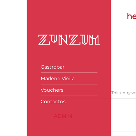
Skip
to
he
content
header_facebook
Gastrobar
Marlene Vieira
Vouchers
This entry w
Contactos
ADMIN