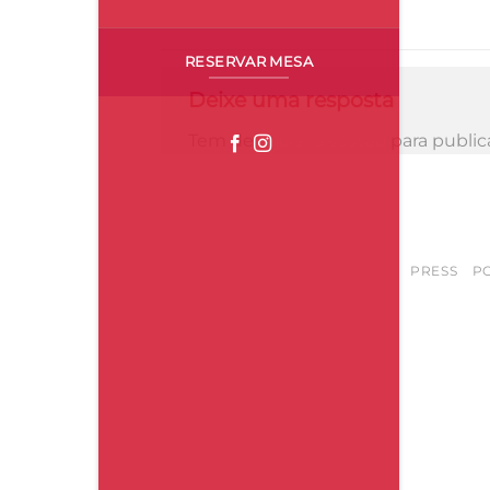
header_facebook
RESERVAR MESA
Deixe uma resposta
Tem de
iniciar a sessão
para public
PRESS
PO