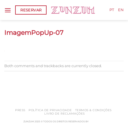
Skip
RESERVAR
to
PT
EN
content
ImagemPopUp-07
Both comments and trackbacks are currently closed.
←
Previous
Next
→
PRESS
POLÍTICA DE PRIVACIDADE
TERMOS & CONDIÇÕES
LIVRO DE RECLAMAÇÕES
ZUNZUM 2025 © TODOS OS DIREITOS RESERVADOS BY
RETICÊNCIAS