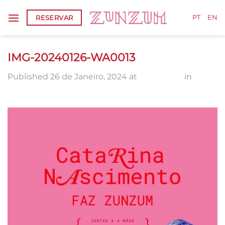
Skip
RESERVAR
to
PT
EN
content
IMG-20240126-WA0013
Published
26 de Janeiro, 2024
at
1291 × 1600
in
IMG-
20240126-WA0013