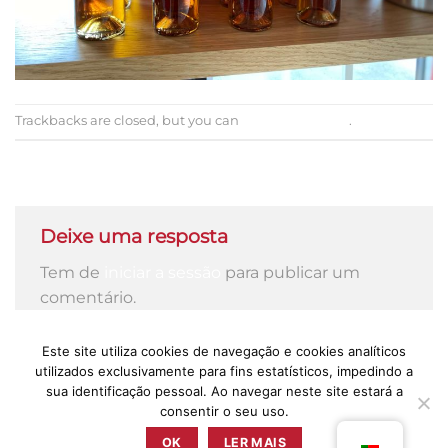
Trackbacks are closed, but you can
post a comment
.
←
Previous
Next
→
Deixe uma resposta
Tem de
iniciar a sessão
para publicar um
comentário.
Este site utiliza cookies de navegação e cookies analíticos
utilizados exclusivamente para fins estatísticos, impedindo a
sua identificação pessoal. Ao navegar neste site estará a
consentir o seu uso.
PRESS
POLÍTICA DE PRIVACIDADE
TERMOS & CONDIÇÕES
LIVRO DE RECLAMAÇÕES
OK
LER MAIS