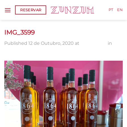
Skip
RESERVAR
to
PT
EN
content
IMG_3599
Published
12 de Outubro, 2020
at
2560 × 1920
in
IMG_3599