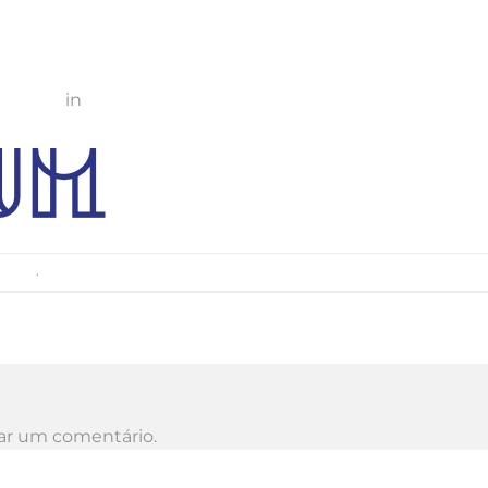
00 × 80
in
logo-zunzum
mment
.
ar um comentário.