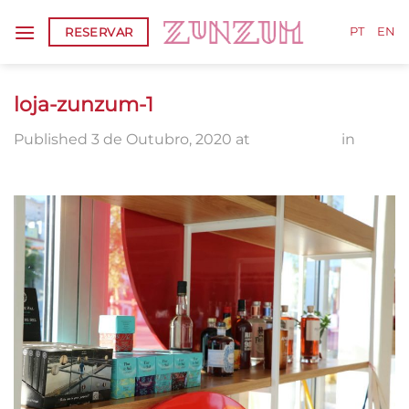
Skip
RESERVAR
to
PT
EN
content
loja-zunzum-1
Published
3 de Outubro, 2020
at
2000 × 1333
in
loja-
zunzum-1