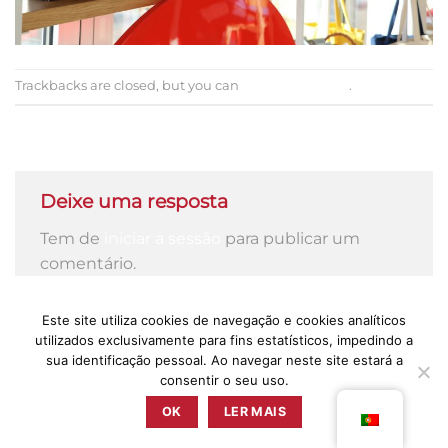
Trackbacks are closed, but you can
post a comment
.
←
Previous
Next
→
Deixe uma resposta
Tem de
iniciar a sessão
para publicar um
comentário.
Este site utiliza cookies de navegação e cookies analíticos
utilizados exclusivamente para fins estatísticos, impedindo a
sua identificação pessoal. Ao navegar neste site estará a
consentir o seu uso.
PRESS
POLÍTICA DE PRIVACIDADE
TERMOS & CONDIÇÕES
LIVRO DE RECLAMAÇÕES
OK
LER MAIS
ZUNZUM 2025 © TODOS OS DIREITOS RESERVADOS BY
RETICÊNCIAS