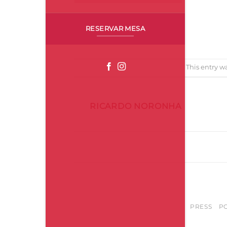
RESERVAR MESA
This entry w
RICARDO NORONHA
TakeAway-Natal
PRESS
PO