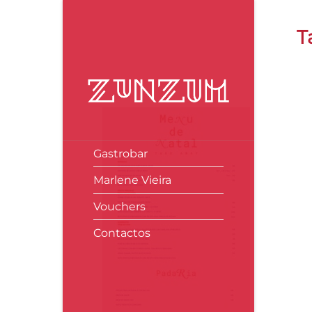
Skip
to
T
content
Gastrobar
Marlene Vieira
Vouchers
Contactos