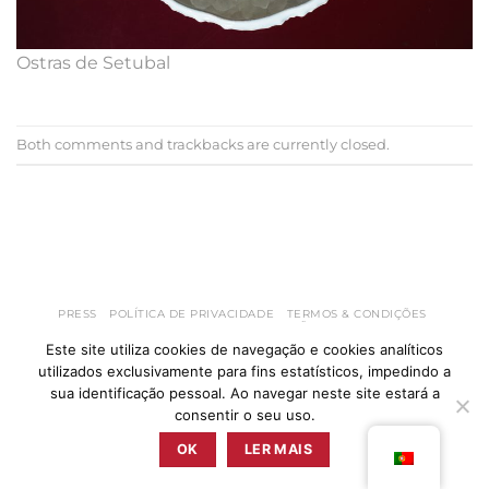
Ostras de Setubal
Both comments and trackbacks are currently closed.
←
Previous
Next
→
PRESS
POLÍTICA DE PRIVACIDADE
TERMOS & CONDIÇÕES
LIVRO DE RECLAMAÇÕES
Este site utiliza cookies de navegação e cookies analíticos
ZUNZUM 2025 © TODOS OS DIREITOS RESERVADOS BY
RETICÊNCIAS
utilizados exclusivamente para fins estatísticos, impedindo a
sua identificação pessoal. Ao navegar neste site estará a
consentir o seu uso.
OK
LER MAIS