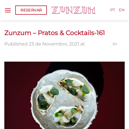
Skip
RESERVAR
to
PT
EN
content
Zunzum – Pratos & Cocktails-161
Published
23 de Novembro, 2021
at
2560 × 1710
in
Zunzum – Pratos & Cocktails-161