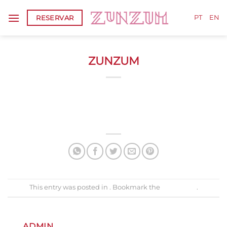
Skip
RESERVAR
to
PT
EN
content
ZUNZUM
ZUNZUM
This entry was posted in . Bookmark the
permalink
.
ADMIN