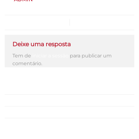
ZUNZUM
Deixe uma resposta
Tem de
iniciar a sessão
para publicar um
comentário.
Gastrobar
Marlene Vieira
Vouchers
Contactos