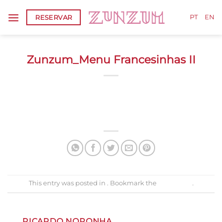
Skip
RESERVAR
to
PT
EN
content
Zunzum_Menu Francesinhas II
Zunzum_Menu Francesinhas II
This entry was posted in . Bookmark the
permalink
.
RICARDO NORONHA