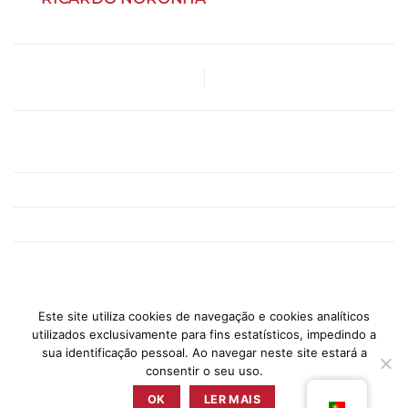
Zunzum_Menu
Francesinhas II
Gastrobar
Marlene Vieira
Vouchers
Contactos
Este site utiliza cookies de navegação e cookies analíticos
utilizados exclusivamente para fins estatísticos, impedindo a
sua identificação pessoal. Ao navegar neste site estará a
consentir o seu uso.
PRESS
POLÍTICA DE PRIVACIDADE
TERMOS & CONDIÇÕES
LIVRO DE RECLAMAÇÕES
OK
LER MAIS